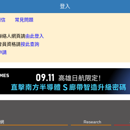
登入
用信
常見問題
聯絡人網頁請
由此登入
會員資格請
按此查詢
申請
網
Research