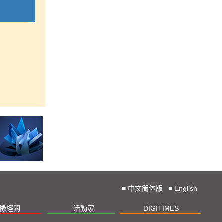
■
中文简体版
■
English
椽經閣
活動家
DIGITIMES