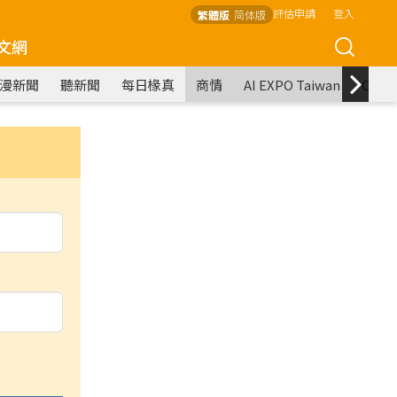
評估申請
登入
繁體版
简体版
文網
漫新聞
聽新聞
每日椽真
商情
AI EXPO Taiwan
COM