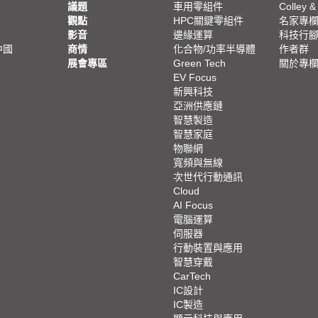
議題
車用零組件
Colley &
觀點
HPC關鍵零組件
名家專
影音
邊緣運算
科技行
中國
商情
化合物/功率半導體
作者群
展會專區
Green Tech
關於專
EV Focus
新興科技
亞洲供應鏈
智慧製造
智慧家庭
物聯網
寬頻與無線
次世代行動通訊
Cloud
AI Focus
電腦運算
伺服器
行動裝置與應用
智慧穿戴
CarTech
IC設計
IC製造