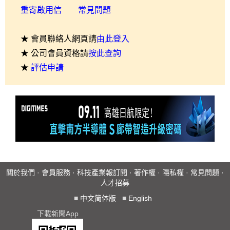
重寄啟用信
常見問題
★ 會員聯絡人網頁請
由此登入
★ 公司會員資格請
按此查詢
★
評估申請
關於我們
·
會員服務
·
科技產業報訂閱
·
著作權
·
隱私權
·
常見問題
·
人才招募
■
中文简体版
■
English
下載新聞App