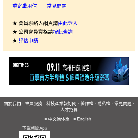
重寄啟用信
常見問題
★ 會員聯絡人網頁請
由此登入
★ 公司會員資格請
按此查詢
★
評估申請
關於我們
·
會員服務
·
科技產業報訂閱
·
著作權
·
隱私權
·
常見問題
·
人才招募
■
中文简体版
■
English
下載新聞App