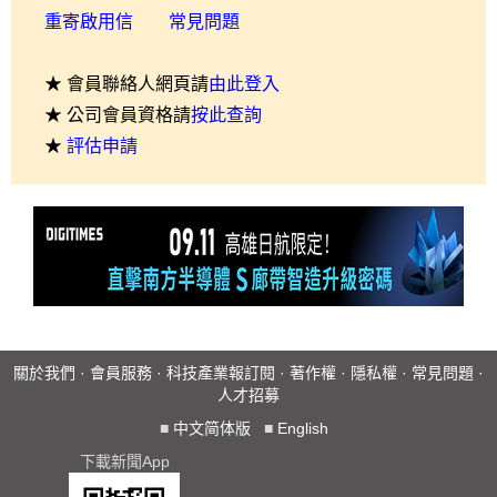
重寄啟用信
常見問題
★ 會員聯絡人網頁請
由此登入
★ 公司會員資格請
按此查詢
★
評估申請
關於我們
·
會員服務
·
科技產業報訂閱
·
著作權
·
隱私權
·
常見問題
·
人才招募
■
中文简体版
■
English
下載新聞App