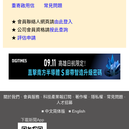
重寄啟用信
常見問題
★ 會員聯絡人網頁請
由此登入
★ 公司會員資格請
按此查詢
★
評估申請
關於我們
·
會員服務
·
科技產業報訂閱
·
著作權
·
隱私權
·
常見問題
·
人才招募
■
中文简体版
■
English
下載新聞App