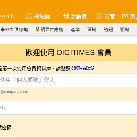
earch
椽經閣
活動家
影音
英
未來車供應鏈
蘋果供應鏈
產業
區域
議題
觀點
歡迎使用 DIGITIMES 會員
您是第一次使用會員資料庫，請點選
@company.com】
號密碼