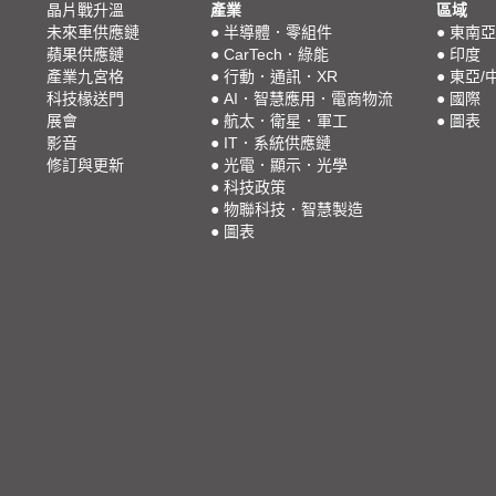
晶片戰升溫
產業
區域
未來車供應鏈
●
半導體．零組件
●
東南亞
蘋果供應鏈
●
CarTech．綠能
●
印度
產業九宮格
●
行動．通訊．XR
●
東亞/
科技椽送門
●
AI．智慧應用．電商物流
●
國際
展會
●
航太．衛星．軍工
●
圖表
影音
●
IT．系統供應鏈
修訂與更新
●
光電．顯示．光學
●
科技政策
●
物聯科技．智慧製造
●
圖表