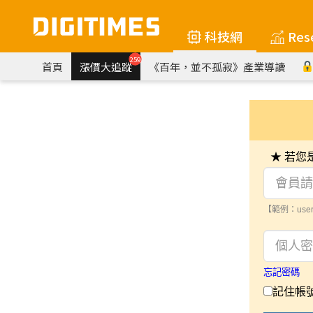
科技網
Res
259
首頁
漲價大追蹤
《百年，並不孤寂》產業導讀
★ 若
【範例：user
忘記密碼
記住帳