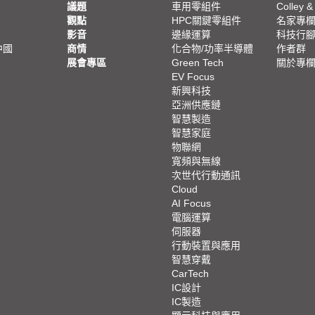
議題
車用零組件
Colley &
觀點
HPC關鍵零組件
名家專
影音
邊緣運算
科技行
中國
商情
化合物/功率半導體
作者群
展會專區
Green Tech
關於專
EV Focus
新興科技
亞洲供應鏈
智慧製造
智慧家庭
物聯網
寬頻與無線
次世代行動通訊
Cloud
AI Focus
電腦運算
伺服器
行動裝置與應用
智慧穿戴
CarTech
IC設計
IC製造