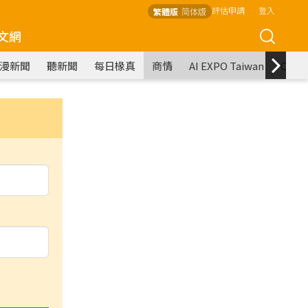
評估申請
登入
繁體版
简体版
文網
漫新聞
聽新聞
每日椽真
商情
AI EXPO Taiwan
COM