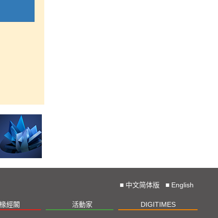
■
中文简体版
■
English
椽經閣
活動家
DIGITIMES