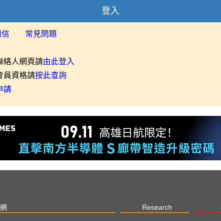
登入
用信
常見問題
聯絡人網頁請
由此登入
會員資格請
按此查詢
申請
網
Research