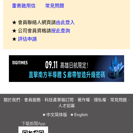
重寄啟用信
常見問題
★ 會員聯絡人網頁請
由此登入
★ 公司會員資格請
按此查詢
★
評估申請
關於我們
·
會員服務
·
科技產業報訂閱
·
著作權
·
隱私權
·
常見問題
·
人才招募
■
中文简体版
■
English
下載新聞App