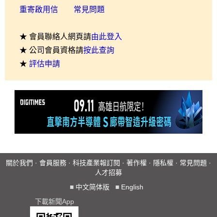
重寄啟用信
常見問題
★ 會員聯絡人網頁請
由此登入
★ 公司會員資格請
按此查詢
★
評估申請
關於我們
·
會員服務
·
科技產業報訂閱
·
著作權
·
隱私權
·
常見問題
·
人才招募
■
中文简体版
■
English
下載新聞App