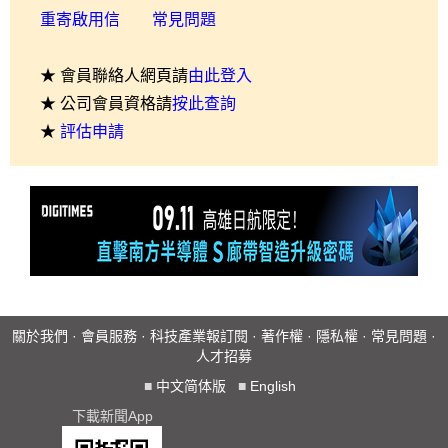
重寄啟用信
常見問題
★ 會員聯絡人網頁請
由此登入
★ 公司會員資格請
按此查詢
★
評估申請
關於我們
·
會員服務
·
科技產業報訂閱
·
著作權
·
隱私權
·
常見問題
·
人才招募
■
中文简体版
■
English
下載新聞App