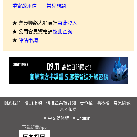
重寄啟用信
常見問題
★ 會員聯絡人網頁請
由此登入
★ 公司會員資格請
按此查詢
★
評估申請
關於我們
·
會員服務
·
科技產業報訂閱
·
著作權
·
隱私權
·
常見問題
·
人才招募
■
中文简体版
■
English
下載新聞App