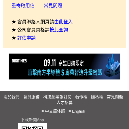
重寄啟用信
常見問題
★ 會員聯絡人網頁請
由此登入
★ 公司會員資格請
按此查詢
★
評估申請
關於我們
·
會員服務
·
科技產業報訂閱
·
著作權
·
隱私權
·
常見問題
·
人才招募
■
中文简体版
■
English
下載新聞App