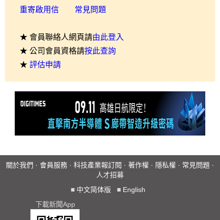
重寄啟用信
常見問題
★ 會員聯絡人網頁請
由此登入
★ 公司會員資格請
按此查詢
★
評估申請
關於我們
·
會員服務
·
科技產業報訂閱
·
著作權
·
隱私權
·
常見問題
·
人才招募
■
中文简体版
■
English
下載新聞App