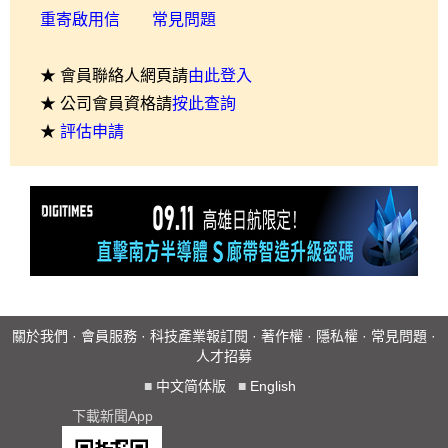
重寄啟用信
常見問題
★ 會員聯絡人網頁請
由此登入
★ 公司會員資格請
按此查詢
★
評估申請
關於我們
·
會員服務
·
科技產業報訂閱
·
著作權
·
隱私權
·
常見問題
·
人才招募
■
中文简体版
■
English
下載新聞App