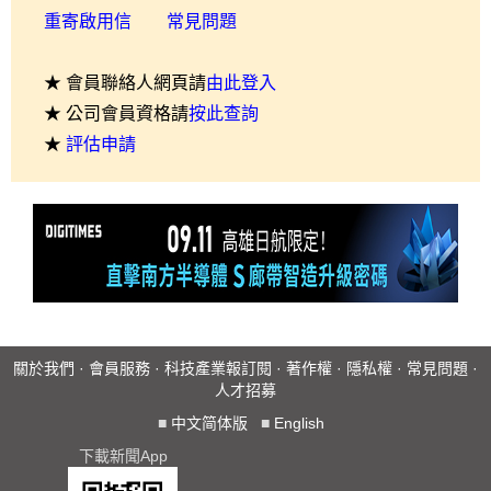
重寄啟用信
常見問題
★ 會員聯絡人網頁請
由此登入
★ 公司會員資格請
按此查詢
★
評估申請
關於我們
·
會員服務
·
科技產業報訂閱
·
著作權
·
隱私權
·
常見問題
·
人才招募
■
中文简体版
■
English
下載新聞App