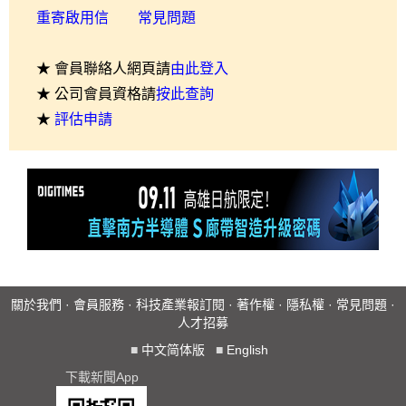
重寄啟用信
常見問題
★ 會員聯絡人網頁請
由此登入
★ 公司會員資格請
按此查詢
★
評估申請
關於我們
·
會員服務
·
科技產業報訂閱
·
著作權
·
隱私權
·
常見問題
·
人才招募
■
中文简体版
■
English
下載新聞App