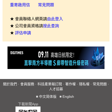
重寄啟用信
常見問題
★ 會員聯絡人網頁請
由此登入
★ 公司會員資格請
按此查詢
★
評估申請
關於我們
·
會員服務
·
科技產業報訂閱
·
著作權
·
隱私權
·
常見問題
·
人才招募
■
中文简体版
■
English
下載新聞App