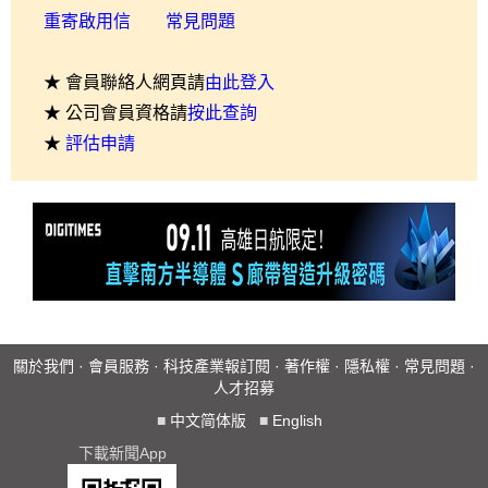
重寄啟用信
常見問題
★ 會員聯絡人網頁請
由此登入
★ 公司會員資格請
按此查詢
★
評估申請
關於我們
·
會員服務
·
科技產業報訂閱
·
著作權
·
隱私權
·
常見問題
·
人才招募
■
中文简体版
■
English
下載新聞App