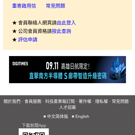
重寄啟用信
常見問題
★ 會員聯絡人網頁請
由此登入
★ 公司會員資格請
按此查詢
★
評估申請
關於我們
·
會員服務
·
科技產業報訂閱
·
著作權
·
隱私權
·
常見問題
·
人才招募
■
中文简体版
■
English
下載新聞App