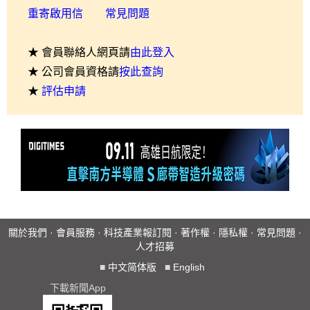
重寄啟用信
常見問題
★ 會員聯絡人網頁請
由此登入
★ 公司會員資格請
按此查詢
★
評估申請
關於我們
·
會員服務
·
科技產業報訂閱
·
著作權
·
隱私權
·
常見問題
·
人才招募
■
中文简体版
■
English
下載新聞App