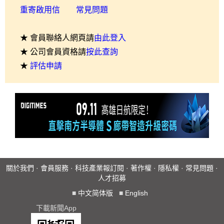
重寄啟用信
常見問題
★ 會員聯絡人網頁請
由此登入
★ 公司會員資格請
按此查詢
★
評估申請
關於我們
·
會員服務
·
科技產業報訂閱
·
著作權
·
隱私權
·
常見問題
·
人才招募
■
中文简体版
■
English
下載新聞App