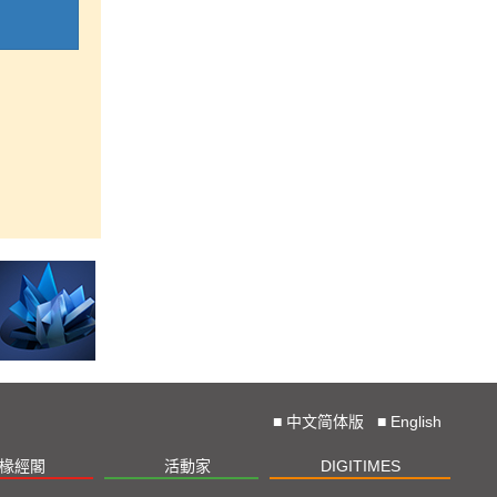
■
中文简体版
■
English
椽經閣
活動家
DIGITIMES