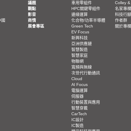
議題
車用零組件
Colley &
觀點
HPC關鍵零組件
名家專
影音
邊緣運算
科技行
中國
商情
化合物/功率半導體
作者群
展會專區
Green Tech
關於專
EV Focus
新興科技
亞洲供應鏈
智慧製造
智慧家庭
物聯網
寬頻與無線
次世代行動通訊
Cloud
AI Focus
電腦運算
伺服器
行動裝置與應用
智慧穿戴
CarTech
IC設計
IC製造