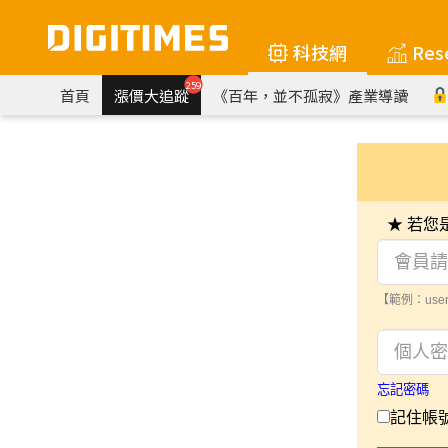
科技網
Res
259
首頁
漲價大追蹤
《百年，並不孤寂》產業導讀
★ 若
【範例：user
忘記密碼
記住帳