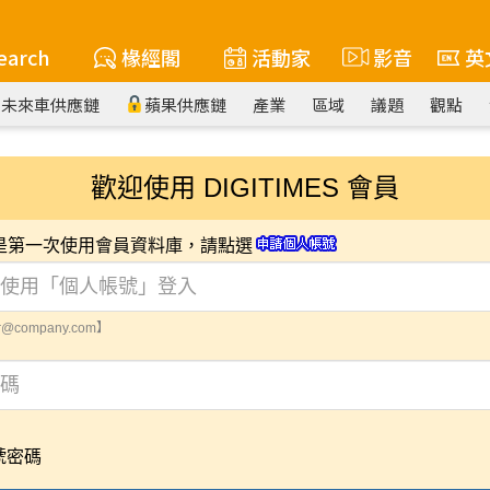
earch
椽經閣
活動家
影音
英
未來車供應鏈
蘋果供應鏈
產業
區域
議題
觀點
歡迎使用 DIGITIMES 會員
您是第一次使用會員資料庫，請點選
@company.com】
號密碼