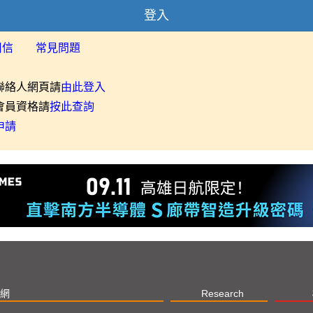
登入
用信
常見問題
聯絡人網頁請
由此登入
會員資格請
按此查詢
申請
網
Research