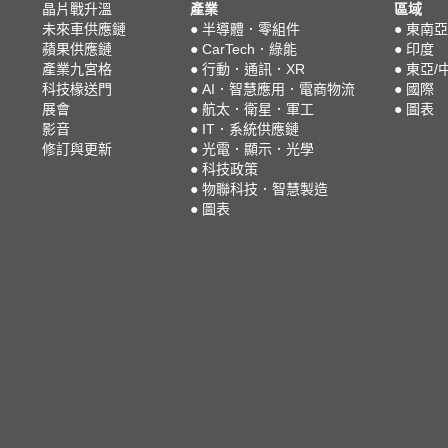
晶片戰升溫
產業
區域
未來車供應鏈
●
半導體．零組件
●
東南亞
蘋果供應鏈
●
CarTech．綠能
●
印度
產業九宮格
●
行動．通訊．XR
●
東亞/
科技椽送門
●
AI．智慧應用．電商物流
●
國際
展會
●
航太．衛星．軍工
●
圖表
影音
●
IT．系統供應鏈
修訂與更新
●
光電．顯示．光學
●
科技政策
●
物聯科技．智慧製造
●
圖表