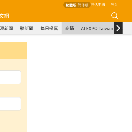
評估申請
登入
繁體版
简体版
文網
漫新聞
聽新聞
每日椽真
商情
AI EXPO Taiwan
COM