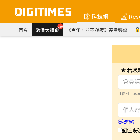
科技網
Res
259
首頁
漲價大追蹤
《百年，並不孤寂》產業導讀
★ 若
【範例：user
忘記密碼
記住帳