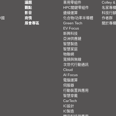
議題
車用零組件
Colley &
觀點
HPC關鍵零組件
名家專
影音
邊緣運算
科技行
中國
商情
化合物/功率半導體
作者群
展會專區
Green Tech
關於專
EV Focus
新興科技
亞洲供應鏈
智慧製造
智慧家庭
物聯網
寬頻與無線
次世代行動通訊
Cloud
AI Focus
電腦運算
伺服器
行動裝置與應用
智慧穿戴
CarTech
IC設計
IC製造