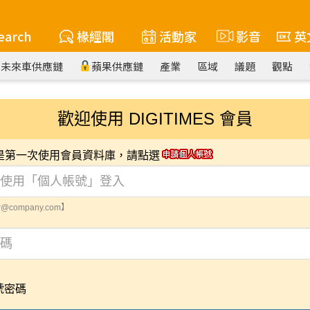
earch
椽經閣
活動家
影音
英
未來車供應鏈
蘋果供應鏈
產業
區域
議題
觀點
歡迎使用 DIGITIMES 會員
您是第一次使用會員資料庫，請點選
@company.com】
號密碼