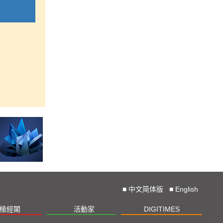
■
中文简体版
■
English
椽經閣
活動家
DIGITIMES