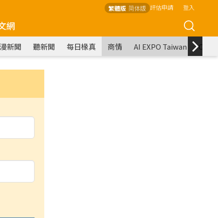
評估申請
登入
繁體版
简体版
文網
漫新聞
聽新聞
每日椽真
商情
AI EXPO Taiwan
COM