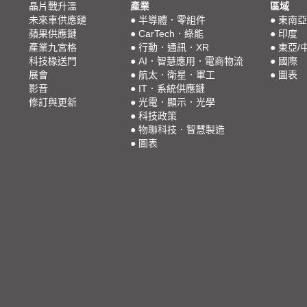
晶片戰升溫
產業
區域
未來車供應鏈
●
半導體．零組件
●
東南亞
蘋果供應鏈
●
CarTech．綠能
●
印度
產業九宮格
●
行動．通訊．XR
●
東亞/
科技椽送門
●
AI．智慧應用．電商物流
●
國際
展會
●
航太．衛星．軍工
●
圖表
影音
●
IT．系統供應鏈
修訂與更新
●
光電．顯示．光學
●
科技政策
●
物聯科技．智慧製造
●
圖表