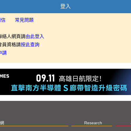
登入
用信
常見問題
聯絡人網頁請
由此登入
會員資格請
按此查詢
申請
網
Research