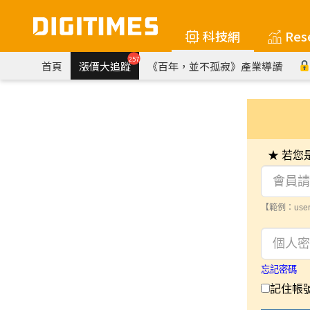
科技網
Res
257
首頁
漲價大追蹤
《百年，並不孤寂》產業導讀
★ 若
【範例：user
忘記密碼
記住帳