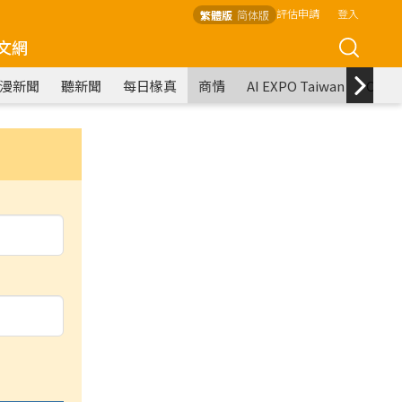
評估申請
登入
繁體版
简体版
文網
漫新聞
聽新聞
每日椽真
商情
AI EXPO Taiwan
COM