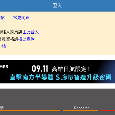
登入
用信
常見問題
聯絡人網頁請
由此登入
會員資格請
按此查詢
申請
網
Research