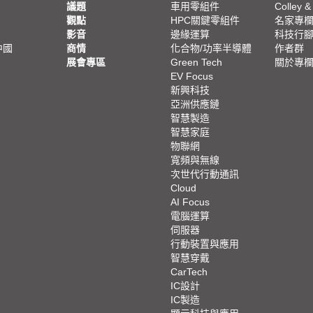
議題
車用零組件
Colley &
觀點
HPC關鍵零組件
名家專
影音
邊緣運算
科技行
中國
商情
化合物/功率半導體
作者群
展會專區
Green Tech
關於專
EV Focus
新興科技
亞洲供應鏈
智慧製造
智慧家庭
物聯網
寬頻與無線
次世代行動通訊
Cloud
AI Focus
電腦運算
伺服器
行動裝置與應用
智慧穿戴
CarTech
IC設計
IC製造