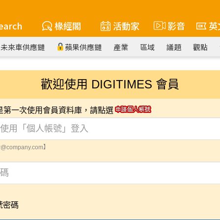
earch
椽經閣
活動家
影音
英
未來車供應鏈
蘋果供應鏈
產業
區域
議題
觀點
歡迎使用 DIGITIMES 會員
您是第一次使用會員資料庫，請點選
@company.com】
號密碼