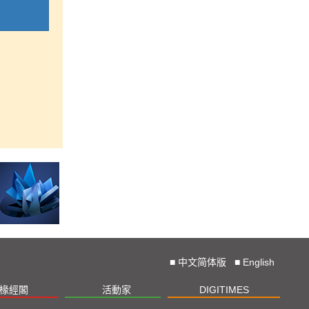
■
中文简体版
■
English
椽經閣
活動家
DIGITIMES