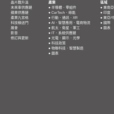
晶片戰升溫
產業
區域
未來車供應鏈
●
半導體．零組件
●
東南亞
蘋果供應鏈
●
CarTech．綠能
●
印度
產業九宮格
●
行動．通訊．XR
●
東亞/
科技椽送門
●
AI．智慧應用．電商物流
●
國際
展會
●
航太．衛星．軍工
●
圖表
影音
●
IT．系統供應鏈
修訂與更新
●
光電．顯示．光學
●
科技政策
●
物聯科技．智慧製造
●
圖表