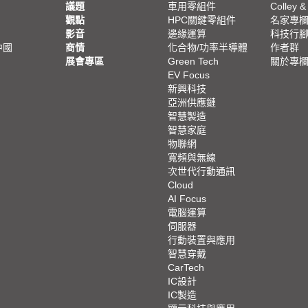
議題
車用零組件
Colley &
觀點
HPC關鍵零組件
名家專
影音
邊緣運算
科技行
中國
商情
化合物/功率半導體
作者群
展會專區
Green Tech
關於專
EV Focus
新興科技
亞洲供應鏈
智慧製造
智慧家庭
物聯網
寬頻與無線
次世代行動通訊
Cloud
AI Focus
電腦運算
伺服器
行動裝置與應用
智慧穿戴
CarTech
IC設計
IC製造