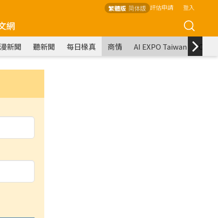
評估申請
登入
繁體版
简体版
文網
漫新聞
聽新聞
每日椽真
商情
AI EXPO Taiwan
COM