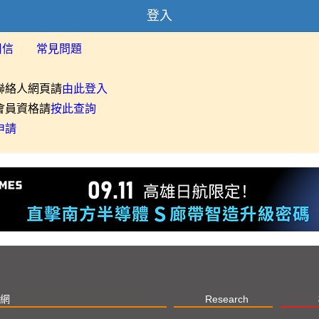
登入
用信
常見問題
聯絡人網頁請
由此登入
會員資格請
按此查詢
申請
網
Research