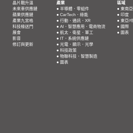
晶片戰升溫
產業
區域
未來車供應鏈
●
半導體．零組件
●
東南亞
蘋果供應鏈
●
CarTech．綠能
●
印度
產業九宮格
●
行動．通訊．XR
●
東亞/
科技椽送門
●
AI．智慧應用．電商物流
●
國際
展會
●
航太．衛星．軍工
●
圖表
影音
●
IT．系統供應鏈
修訂與更新
●
光電．顯示．光學
●
科技政策
●
物聯科技．智慧製造
●
圖表