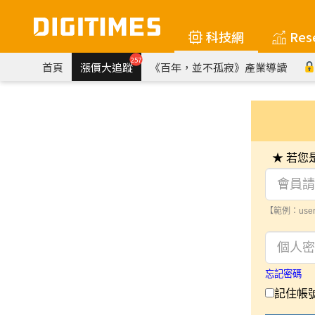
科技網
Res
257
首頁
漲價大追蹤
《百年，並不孤寂》產業導讀
★ 若
【範例：user
忘記密碼
記住帳