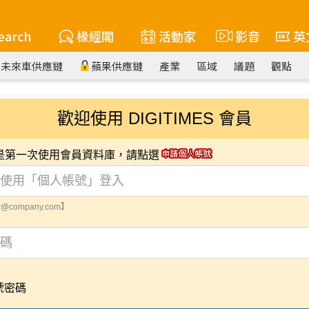
earch
椽經閣
活動家
影音
英
未來車供應鏈
蘋果供應鏈
產業
區域
議題
觀點
歡迎使用 DIGITIMES 會員
您是第一次使用會員資料庫，請點選
@company.com】
號密碼