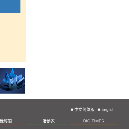
■
中文简体版
■
English
椽經閣
活動家
DIGITIMES