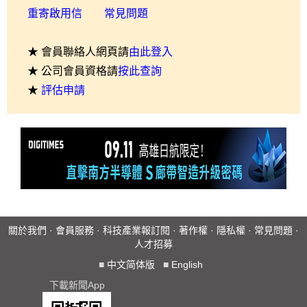
重寄啟用信
常見問題
★ 會員聯絡人網頁請
由此登入
★ 公司會員資格請
按此查詢
★
評估申請
關於我們
·
會員服務
·
科技產業報訂閱
·
著作權
·
隱私權
·
常見問題
·
人才招募
■
中文简体版
■
English
下載新聞App