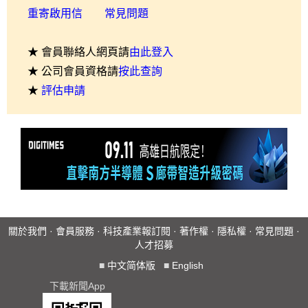
重寄啟用信
常見問題
★ 會員聯絡人網頁請
由此登入
★ 公司會員資格請
按此查詢
★
評估申請
關於我們
·
會員服務
·
科技產業報訂閱
·
著作權
·
隱私權
·
常見問題
·
人才招募
■
中文简体版
■
English
下載新聞App