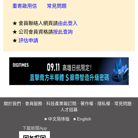
重寄啟用信
常見問題
★ 會員聯絡人網頁請
由此登入
★ 公司會員資格請
按此查詢
★
評估申請
關於我們
·
會員服務
·
科技產業報訂閱
·
著作權
·
隱私權
·
常見問題
·
人才招募
■
中文简体版
■
English
下載新聞App