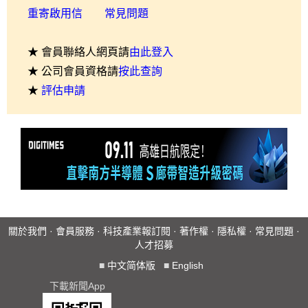
重寄啟用信
常見問題
★ 會員聯絡人網頁請
由此登入
★ 公司會員資格請
按此查詢
★
評估申請
關於我們
·
會員服務
·
科技產業報訂閱
·
著作權
·
隱私權
·
常見問題
·
人才招募
■
中文简体版
■
English
下載新聞App