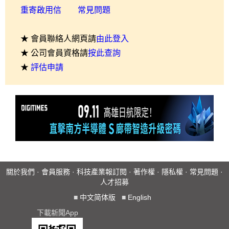
重寄啟用信
常見問題
★ 會員聯絡人網頁請
由此登入
★ 公司會員資格請
按此查詢
★
評估申請
關於我們
·
會員服務
·
科技產業報訂閱
·
著作權
·
隱私權
·
常見問題
·
人才招募
■
中文简体版
■
English
下載新聞App