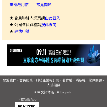
重寄啟用信
常見問題
★ 會員聯絡人網頁請
由此登入
★ 公司會員資格請
按此查詢
★
評估申請
關於我們
·
會員服務
·
科技產業報訂閱
·
著作權
·
隱私權
·
常見問題
·
人才招募
■
中文简体版
■
English
下載新聞App