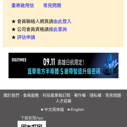
重寄啟用信
常見問題
★ 會員聯絡人網頁請
由此登入
★ 公司會員資格請
按此查詢
★
評估申請
關於我們
·
會員服務
·
科技產業報訂閱
·
著作權
·
隱私權
·
常見問題
·
人才招募
■
中文简体版
■
English
下載新聞App