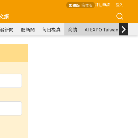
評估申請
登入
繁體版
简体版
文網
漫新聞
聽新聞
每日椽真
商情
AI EXPO Taiwan
COM