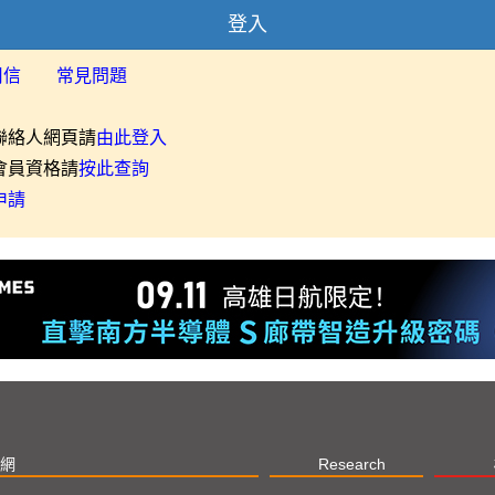
登入
用信
常見問題
聯絡人網頁請
由此登入
會員資格請
按此查詢
申請
網
Research