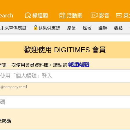
earch
椽經閣
活動家
影音
英
未來車供應鏈
蘋果供應鏈
產業
區域
議題
觀點
歡迎使用 DIGITIMES 會員
您是第一次使用會員資料庫，請點選
@company.com】
號密碼