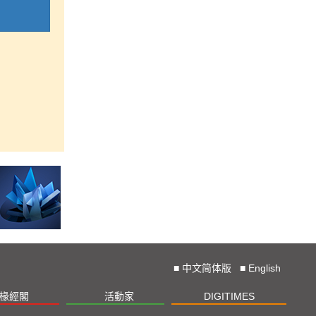
■
中文简体版
■
English
椽經閣
活動家
DIGITIMES