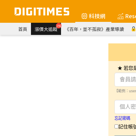
科技網
Res
259
首頁
漲價大追蹤
《百年，並不孤寂》產業導讀
★ 若
【範例：user
忘記密碼
記住帳