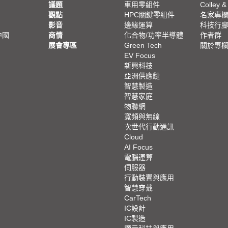
議題
車用零組件
Colley &
觀點
HPC關鍵零組件
名家專
影音
邊緣運算
科技行
中國
商情
化合物/功率半導體
作者群
展會專區
Green Tech
關於專
EV Focus
新興科技
亞洲供應鏈
智慧製造
智慧家庭
物聯網
寬頻與無線
次世代行動通訊
Cloud
AI Focus
電腦運算
伺服器
行動裝置與應用
智慧穿戴
CarTech
IC設計
IC製造