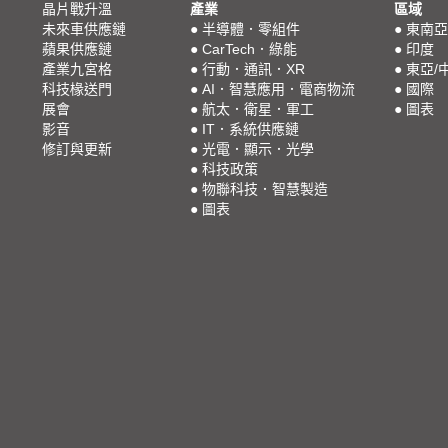
晶片戰升溫
產業
區域
未來車供應鏈
●
半導體．零組件
●
東南亞
蘋果供應鏈
●
CarTech．綠能
●
印度
產業九宮格
●
行動．通訊．XR
●
東亞/
科技椽送門
●
AI．智慧應用．電商物流
●
國際
展會
●
航太．衛星．軍工
●
圖表
影音
●
IT．系統供應鏈
修訂與更新
●
光電．顯示．光學
●
科技政策
●
物聯科技．智慧製造
●
圖表