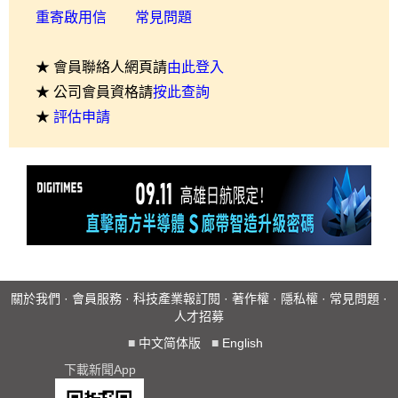
重寄啟用信
常見問題
★ 會員聯絡人網頁請
由此登入
★ 公司會員資格請
按此查詢
★
評估申請
關於我們
·
會員服務
·
科技產業報訂閱
·
著作權
·
隱私權
·
常見問題
·
人才招募
■
中文简体版
■
English
下載新聞App