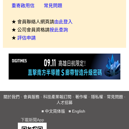
重寄啟用信
常見問題
★ 會員聯絡人網頁請
由此登入
★ 公司會員資格請
按此查詢
★
評估申請
關於我們
·
會員服務
·
科技產業報訂閱
·
著作權
·
隱私權
·
常見問題
·
人才招募
■
中文简体版
■
English
下載新聞App