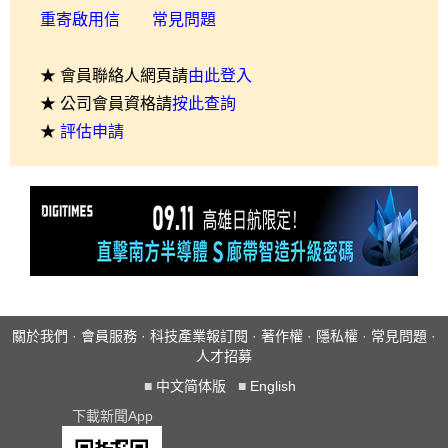
重寄啟用信
常見問題
★ 會員聯絡人網頁請
由此登入
★ 公司會員資格請
按此查詢
★
評估申請
關於我們
·
會員服務
·
科技產業報訂閱
·
著作權
·
隱私權
·
常見問題
·
人才招募
■
中文简体版
■
English
下載新聞App