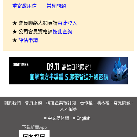
重寄啟用信
常見問題
★ 會員聯絡人網頁請
由此登入
★ 公司會員資格請
按此查詢
★
評估申請
關於我們
·
會員服務
·
科技產業報訂閱
·
著作權
·
隱私權
·
常見問題
·
人才招募
■
中文简体版
■
English
下載新聞App