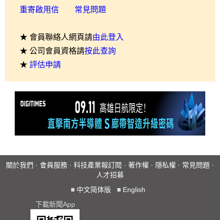
重寄啟用信
常見問題
★ 會員聯絡人網頁請
由此登入
★ 公司會員資格請
按此查詢
★
評估申請
關於我們
·
會員服務
·
科技產業報訂閱
·
著作權
·
隱私權
·
常見問題
·
人才招募
■
中文简体版
■
English
下載新聞App