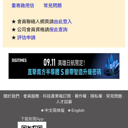
重寄啟用信
常見問題
★ 會員聯絡人網頁請
由此登入
★ 公司會員資格請
按此查詢
★
評估申請
關於我們
·
會員服務
·
科技產業報訂閱
·
著作權
·
隱私權
·
常見問題
·
人才招募
■
中文简体版
■
English
下載新聞App