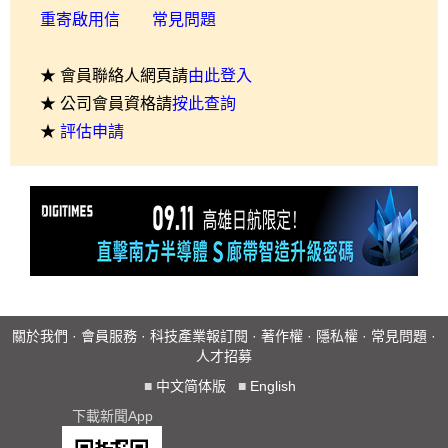
重寄啟用信
常見問題
★ 會員聯絡人網頁請
由此登入
★ 公司會員資格請
按此查詢
★
評估申請
關於我們
·
會員服務
·
科技產業報訂閱
·
著作權
·
隱私權
·
常見問題
·
人才招募
■
中文简体版
■
English
下載新聞App