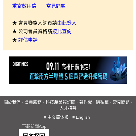
重寄啟用信
常見問題
★ 會員聯絡人網頁請
由此登入
★ 公司會員資格請
按此查詢
★
評估申請
關於我們
·
會員服務
·
科技產業報訂閱
·
著作權
·
隱私權
·
常見問題
·
人才招募
■
中文简体版
■
English
下載新聞App