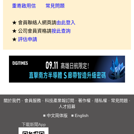
重寄啟用信
常見問題
★ 會員聯絡人網頁請
由此登入
★ 公司會員資格請
按此查詢
★
評估申請
關於我們
·
會員服務
·
科技產業報訂閱
·
著作權
·
隱私權
·
常見問題
·
人才招募
■
中文简体版
■
English
下載新聞App