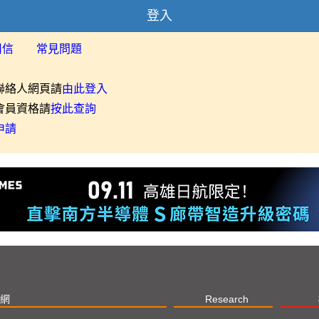
登入
用信
常見問題
聯絡人網頁請
由此登入
會員資格請
按此查詢
申請
網
Research