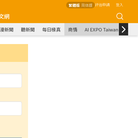
評估申請
登入
繁體版
简体版
文網
漫新聞
聽新聞
每日椽真
商情
AI EXPO Taiwan
COM