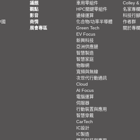
議題
車用零組件
Colley &
觀點
HPC關鍵零組件
名家專
影音
邊緣運算
科技行
中國
商情
化合物/功率半導體
作者群
展會專區
Green Tech
關於專
EV Focus
新興科技
亞洲供應鏈
智慧製造
智慧家庭
物聯網
寬頻與無線
次世代行動通訊
Cloud
AI Focus
電腦運算
伺服器
行動裝置與應用
智慧穿戴
CarTech
IC設計
IC製造