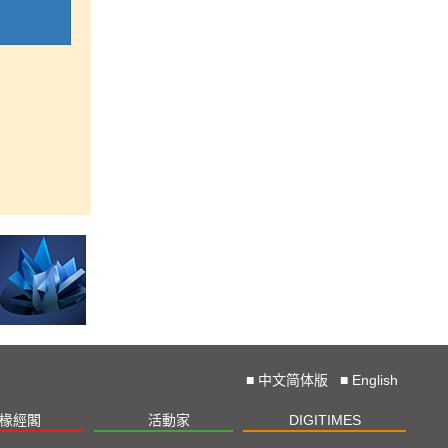
■
中文简体版
■
English
椽經閣
活動家
DIGITIMES