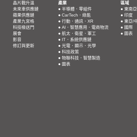
晶片戰升溫
產業
區域
未來車供應鏈
●
半導體．零組件
●
東南亞
蘋果供應鏈
●
CarTech．綠能
●
印度
產業九宮格
●
行動．通訊．XR
●
東亞/
科技椽送門
●
AI．智慧應用．電商物流
●
國際
展會
●
航太．衛星．軍工
●
圖表
影音
●
IT．系統供應鏈
修訂與更新
●
光電．顯示．光學
●
科技政策
●
物聯科技．智慧製造
●
圖表