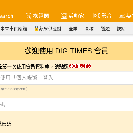
earch
椽經閣
活動家
影音
英
未來車供應鏈
蘋果供應鏈
產業
區域
議題
觀點
歡迎使用 DIGITIMES 會員
您是第一次使用會員資料庫，請點選
@company.com】
號密碼