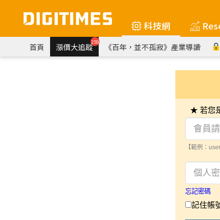
科技網
Res
259
首頁
漲價大追蹤
《百年，並不孤寂》產業導讀
★ 若
【範例：user
忘記密碼
記住帳