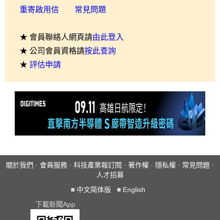
重寄啟用信
常見問題
★ 會員聯絡人網頁請
由此登入
★ 公司會員資格請
按此查詢
★
評估申請
關於我們
·
會員服務
·
科技產業報訂閱
·
著作權
·
隱私權
·
常見問題
·
人才招募
■
中文简体版
■
English
下載新聞App