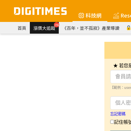
科技網
Res
259
首頁
漲價大追蹤
《百年，並不孤寂》產業導讀
★ 若
【範例：user
忘記密碼
記住帳