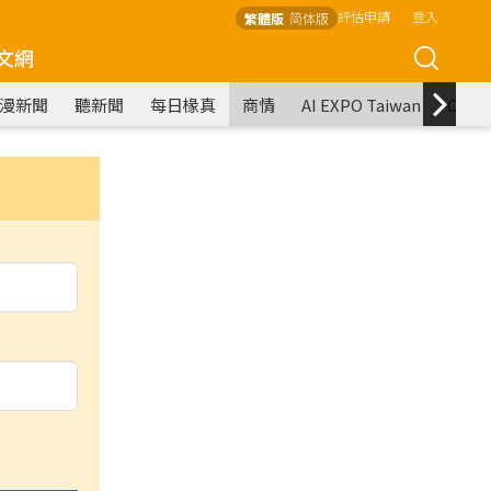
評估申請
登入
繁體版
简体版
文網
漫新聞
聽新聞
每日椽真
商情
AI EXPO Taiwan
COM