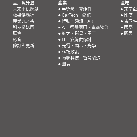
晶片戰升溫
產業
區域
未來車供應鏈
●
半導體．零組件
●
東南亞
蘋果供應鏈
●
CarTech．綠能
●
印度
產業九宮格
●
行動．通訊．XR
●
東亞/
科技椽送門
●
AI．智慧應用．電商物流
●
國際
展會
●
航太．衛星．軍工
●
圖表
影音
●
IT．系統供應鏈
修訂與更新
●
光電．顯示．光學
●
科技政策
●
物聯科技．智慧製造
●
圖表