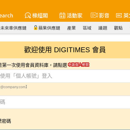
earch
椽經閣
活動家
影音
英
未來車供應鏈
蘋果供應鏈
產業
區域
議題
觀點
歡迎使用 DIGITIMES 會員
您是第一次使用會員資料庫，請點選
@company.com】
號密碼