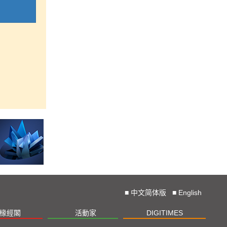
■
中文简体版
■
English
椽經閣
活動家
DIGITIMES