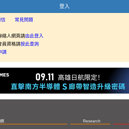
登入
用信
常見問題
聯絡人網頁請
由此登入
會員資格請
按此查詢
申請
網
Research