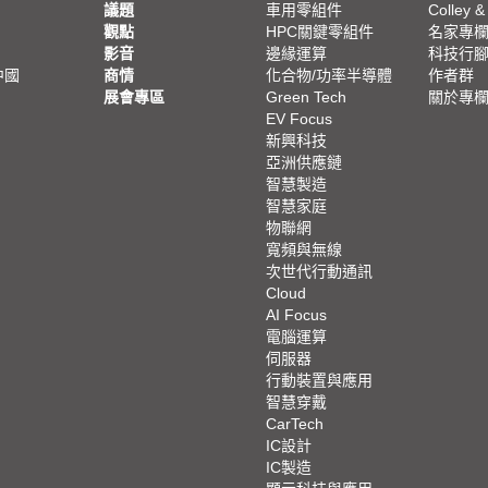
議題
車用零組件
Colley &
觀點
HPC關鍵零組件
名家專
影音
邊緣運算
科技行
中國
商情
化合物/功率半導體
作者群
展會專區
Green Tech
關於專
EV Focus
新興科技
亞洲供應鏈
智慧製造
智慧家庭
物聯網
寬頻與無線
次世代行動通訊
Cloud
AI Focus
電腦運算
伺服器
行動裝置與應用
智慧穿戴
CarTech
IC設計
IC製造