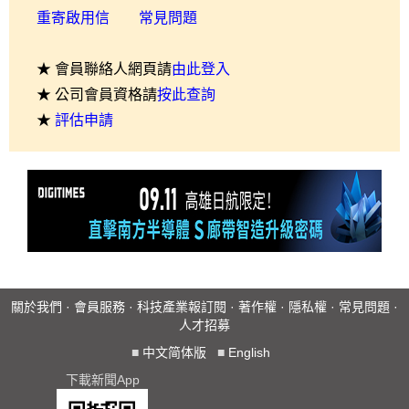
重寄啟用信
常見問題
★ 會員聯絡人網頁請
由此登入
★ 公司會員資格請
按此查詢
★
評估申請
關於我們
·
會員服務
·
科技產業報訂閱
·
著作權
·
隱私權
·
常見問題
·
人才招募
■
中文简体版
■
English
下載新聞App