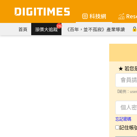
科技網
Res
259
首頁
漲價大追蹤
《百年，並不孤寂》產業導讀
★ 若
【範例：user
忘記密碼
記住帳