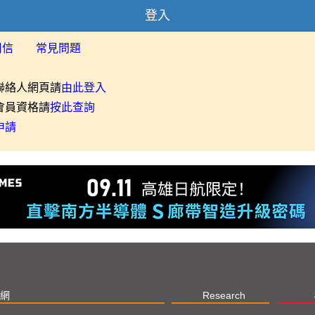
登入
用信
常見問題
聯絡人網頁請
由此登入
會員資格請
按此查詢
申請
網
Research