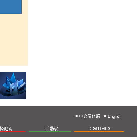
■
中文简体版
■
English
椽經閣
活動家
DIGITIMES