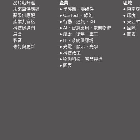
晶片戰升溫
產業
區域
未來車供應鏈
●
半導體．零組件
●
東南亞
蘋果供應鏈
●
CarTech．綠能
●
印度
產業九宮格
●
行動．通訊．XR
●
東亞/
科技椽送門
●
AI．智慧應用．電商物流
●
國際
展會
●
航太．衛星．軍工
●
圖表
影音
●
IT．系統供應鏈
修訂與更新
●
光電．顯示．光學
●
科技政策
●
物聯科技．智慧製造
●
圖表