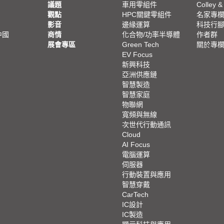
議題
車用零組件
Colley &
觀點
HPC關鍵零組件
名家專
影音
邊緣運算
科技行
中國
商情
化合物/功率半導體
作者群
展會專區
Green Tech
關於專
EV Focus
新興科技
亞洲供應鏈
智慧製造
智慧家庭
物聯網
寬頻與無線
次世代行動通訊
Cloud
AI Focus
電腦運算
伺服器
行動裝置與應用
智慧穿戴
CarTech
IC設計
IC製造