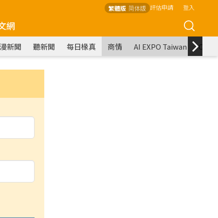
評估申請
登入
繁體版
简体版
文網
漫新聞
聽新聞
每日椽真
商情
AI EXPO Taiwan
COM