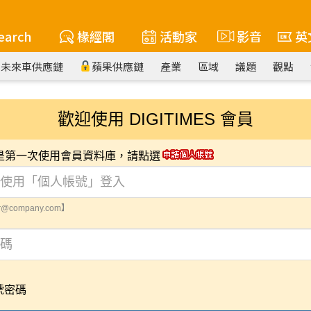
earch
椽經閣
活動家
影音
英
未來車供應鏈
蘋果供應鏈
產業
區域
議題
觀點
歡迎使用 DIGITIMES 會員
您是第一次使用會員資料庫，請點選
@company.com】
號密碼