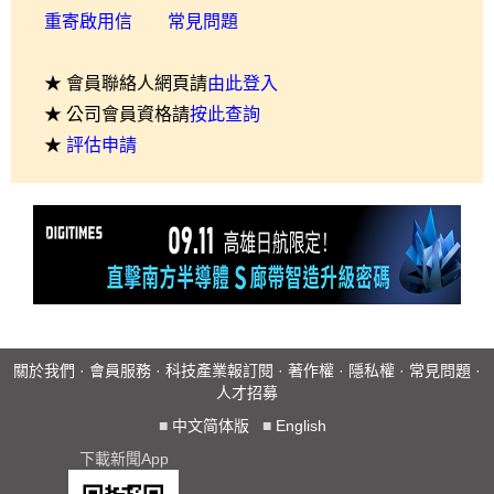
重寄啟用信
常見問題
★ 會員聯絡人網頁請
由此登入
★ 公司會員資格請
按此查詢
★
評估申請
關於我們
·
會員服務
·
科技產業報訂閱
·
著作權
·
隱私權
·
常見問題
·
人才招募
■
中文简体版
■
English
下載新聞App