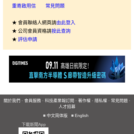
重寄啟用信
常見問題
★ 會員聯絡人網頁請
由此登入
★ 公司會員資格請
按此查詢
★
評估申請
關於我們
·
會員服務
·
科技產業報訂閱
·
著作權
·
隱私權
·
常見問題
·
人才招募
■
中文简体版
■
English
下載新聞App