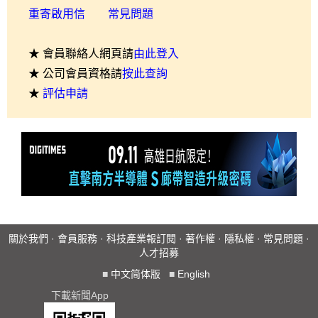
重寄啟用信
常見問題
★ 會員聯絡人網頁請
由此登入
★ 公司會員資格請
按此查詢
★
評估申請
關於我們
·
會員服務
·
科技產業報訂閱
·
著作權
·
隱私權
·
常見問題
·
人才招募
■
中文简体版
■
English
下載新聞App