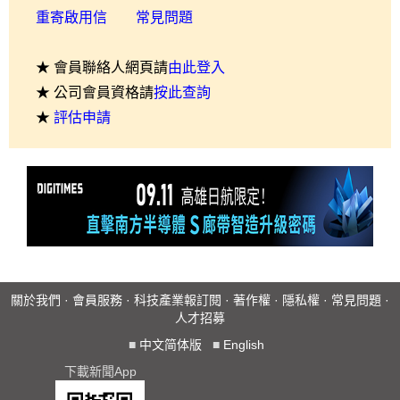
重寄啟用信
常見問題
★ 會員聯絡人網頁請
由此登入
★ 公司會員資格請
按此查詢
★
評估申請
關於我們
·
會員服務
·
科技產業報訂閱
·
著作權
·
隱私權
·
常見問題
·
人才招募
■
中文简体版
■
English
下載新聞App